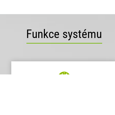
Funkce
systému
Dostupnost odkudkoliv
Informační systém je dostupný na všech
mobilních zařízeních jako jsou tablety,